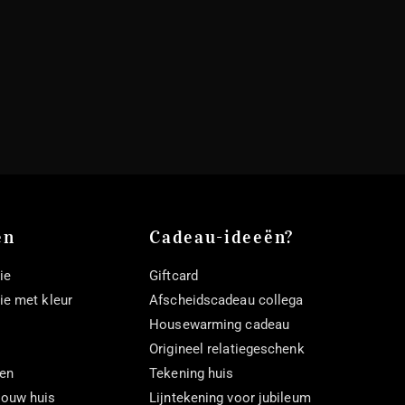
en
Cadeau-ideeën?
ie
Giftcard
tie met kleur
Afscheidscadeau collega
Housewarming cadeau
Origineel relatiegeschenk
ten
Tekening huis
 jouw huis
Lijntekening voor jubileum