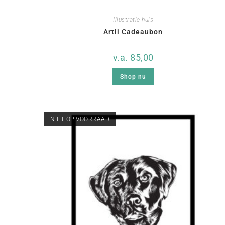
Illustratie huis
Artli Cadeaubon
v.a.
85,00
Shop nu
NIET OP VOORRAAD