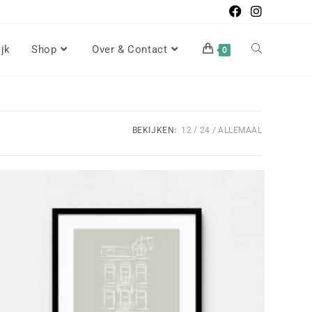
ijk
Shop
Over & Contact
0
BEKIJKEN:
12
24
ALLEMAAL