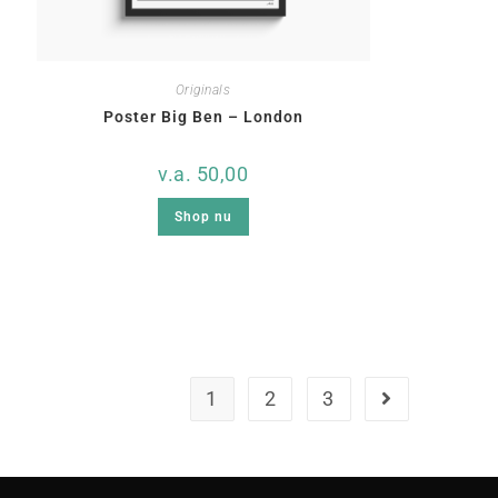
Originals
Poster Big Ben – London
v.a.
50,00
Shop nu
1
2
3