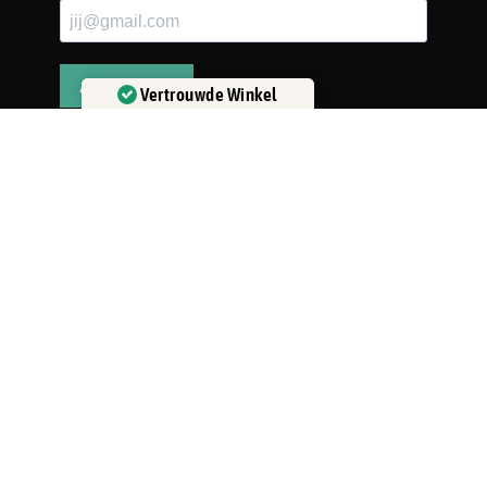
Vertrouwde Winkel
Gecertificeerd door:
Trustindex
Over Artli
Stijlvolle, handgetekende illustraties van jouw huis,
kantoor of winkel —met zorg gemaakt door onze
kunstenaars.
GRATIS levering in NL & BE.