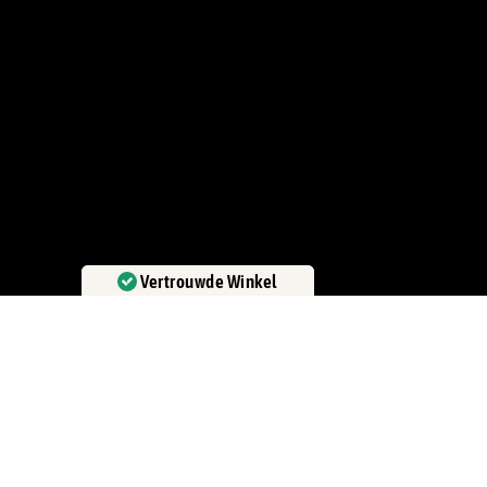
Vertrouwde Winkel
Gecertificeerd door:
Trustindex
Zakelijk
Zakelijke mogelijkheden