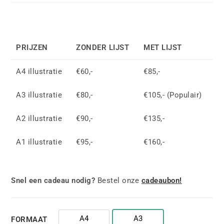
PRIJZEN
ZONDER LIJST
MET LIJST
A4 illustratie
€60,-
€85,-
A3 illustratie
€80,-
€105,- (Populair)
A2 illustratie
€90,-
€135,-
A1 illustratie
€95,-
€160,-
Snel een cadeau nodig?
Bestel onze
cadeaubon!
A4
A3
FORMAAT