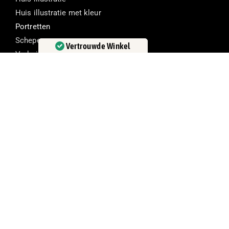
Huis illustratie met kleur
Portretten
Schepen
Vertrouwde Winkel
Verhuiskaarten
Gecertificeerd door:
Trustindex
3D print van jouw huis
Originals