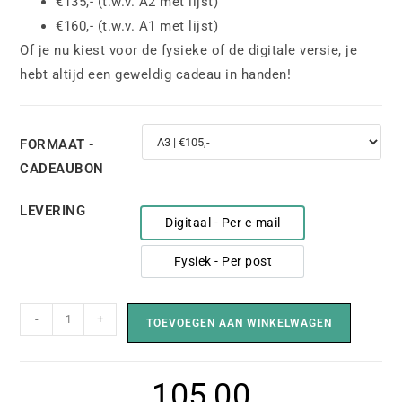
€135,- (t.w.v. A2 met lijst)
€160,- (t.w.v. A1 met lijst)
Of je nu kiest voor de fysieke of de digitale versie, je
hebt altijd een geweldig cadeau in handen!
FORMAAT -
CADEAUBON
LEVERING
Digitaal - Per e-mail
Digitaal - Per e-mail
Fysiek - Per post
Fysiek - Per post
-
+
TOEVOEGEN AAN WINKELWAGEN
105,00