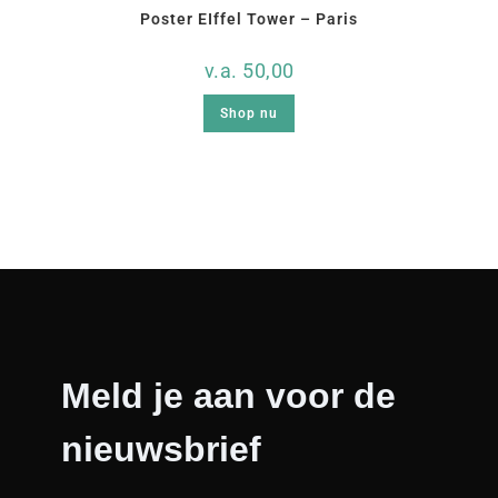
Poster EIffel Tower – Paris
v.a.
50,00
Shop nu