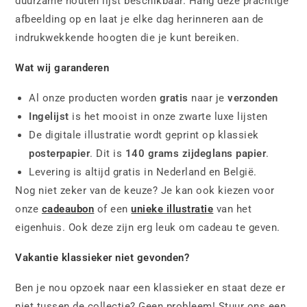
duurzame houten lijst beschikbaar. Hang deze prachtige
afbeelding op en laat je elke dag herinneren aan de
indrukwekkende hoogten die je kunt bereiken.
Wat wij garanderen
Al onze producten worden
gratis
naar je
verzonden
Ingelijst
is het mooist in onze zwarte luxe lijsten
De digitale illustratie wordt geprint op klassiek
posterpapier
. Dit is
140 grams zijdeglans papier
.
Levering is altijd gratis in Nederland en België.
Nog niet zeker van de keuze? Je kan ook kiezen voor
onze
cadeaubon
of een
unieke illustratie
van het
eigenhuis. Ook deze zijn erg leuk om cadeau te geven.
Vakantie klassieker niet gevonden?
Ben je nou opzoek naar een klassieker en staat deze er
niet tussen de collectie? Geen probleem! Stuur ons een