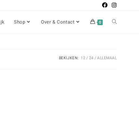
ijk
Shop
Over & Contact
0
BEKIJKEN:
12
24
ALLEMAAL