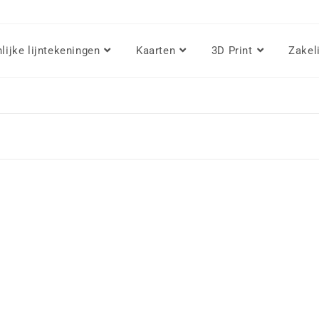
lijke lijntekeningen
Kaarten
3D Print
Zakel