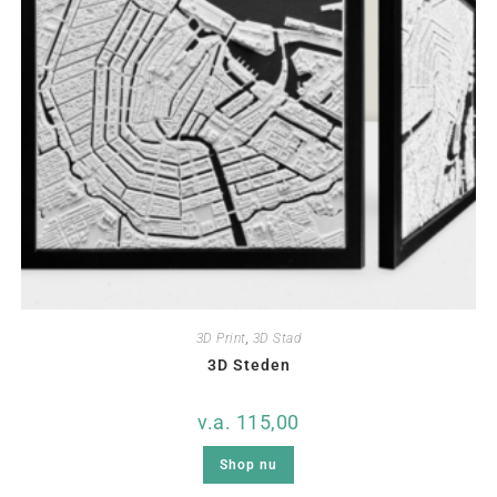
3D Print
,
3D Stad
3D Steden
v.a.
115,00
Shop nu